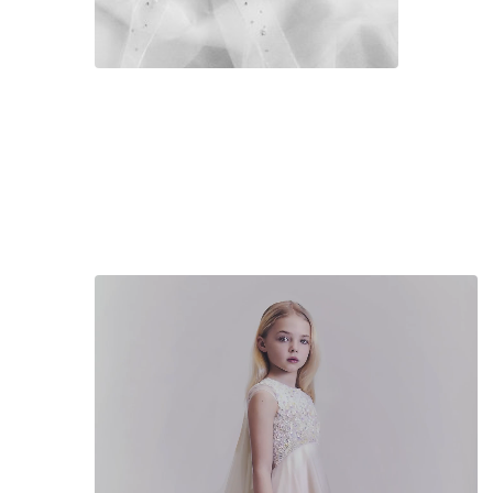
FR
JP
KR