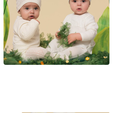
AR
CHS
CHT
EN
FR
JP
KR