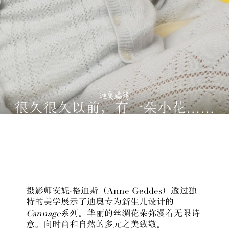
迪奥编辑
很久很久以前，有一朵小花……
摄影师安妮
·
格迪斯
（
Anne Geddes
）
透过独
特的美学展示了
迪奥
专为新生儿设计的
Cannage
系列。华丽的丝绸花朵
弥
漫着无限诗
意。
向时尚和自然的多元之美致敬。