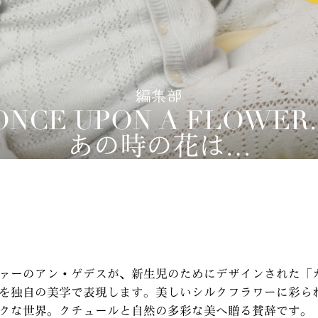
編集部
ONCE UPON A FLOWER..
あの時の花は…
ァーのアン・ゲデスが、新生児のためにデザインされた「
を独自の美学で表現します。美しいシルクフラワーに彩ら
クな世界。クチュールと自然の多彩な美へ贈る賛辞です。