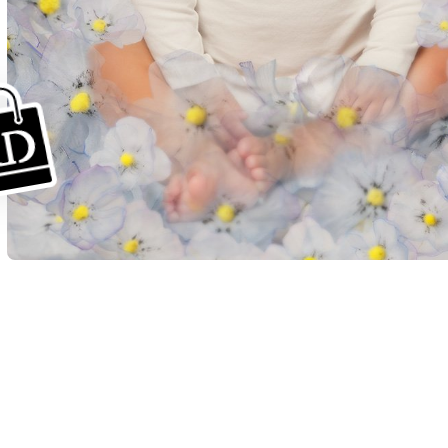
AR
CHS
CHT
EN
FR
JP
KR