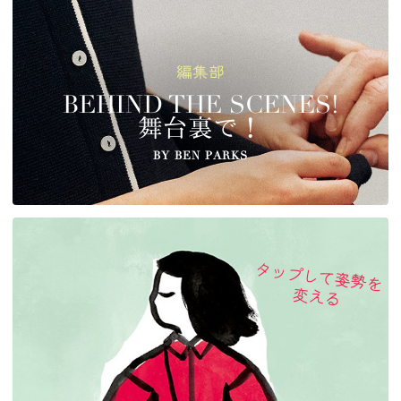
編集部
BEHIND THE SCENES!
舞台裏で！
BY BEN PARKS
タ
ッ
プ
し
て
姿
勢
を
え
る
変